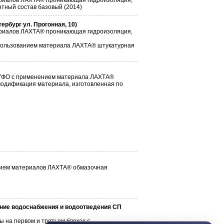
териалов ЛАХТА® проникающая гидроизоляция,
тный состав базовый (2014)
рбург ул. Прогонная, 10)
териалов ЛАХТА® проникающая гидроизоляция,
спользованием материала ЛАХТА® штукатурная
 УФО с применением материала ЛАХТА®
модификация материала, изготовленная по
анием материалов ЛАХТА® обмазочная
ние водоснабжения и водоотведения СП
 на первом и третьем блоках с