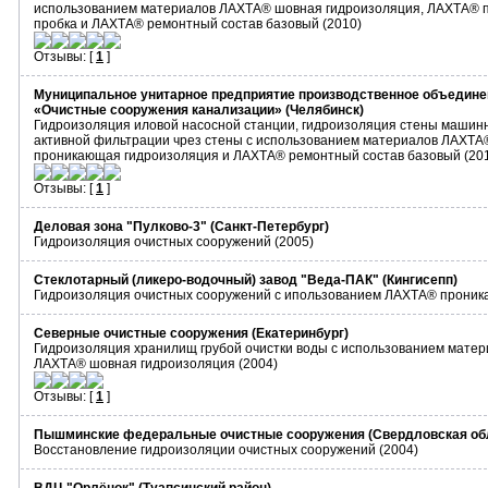
использованием материалов ЛАХТА® шовная гидроизоляция, ЛАХТА® 
пробка и ЛАХТА® ремонтный состав базовый (2010)
Отзывы: [
1
]
Муниципальное унитарное предприятие производственное объедине
«Очистные сооружения канализации» (Челябинск)
Гидроизоляция иловой насосной станции, гидроизоляция стены машинн
активной фильтрации чрез стены с использованием материалов ЛАХТ
проникающая гидроизоляция и ЛАХТА® ремонтный состав базовый (20
Отзывы: [
1
]
Деловая зона "Пулково-3" (Санкт-Петербург)
Гидроизоляция очистных сооружений (2005)
Стеклотарный (ликеро-водочный) завод "Веда-ПАК" (Кингисепп)
Гидроизоляция очистных сооружений с ипользованием ЛАХТА® проник
Северные очистные сооружения (Екатеринбург)
Гидроизоляция хранилищ грубой очистки воды
с использованием мате
ЛАХТА® шовная гидроизоляция
(2004)
Отзывы: [
1
]
Пышминские федеральные очистные сооружения (Свердловская об
Восстановление гидроизоляции очистных сооружений (2004)