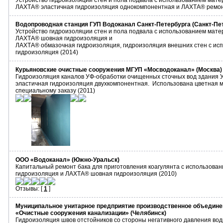
Устройство гидроизоляции стен и пола подвала с использованием ма
ЛАХТА® эластичная гидроизоляция однокомпонентная и ЛАХТА® ремон
Водопроводная станция ГУП Водоканал Санкт-Петербурга (Санкт-Пете
Устройство гидроизоляции стен и пола подвала с использованием ма
ЛАХТА® шовная гидроизоляция и
ЛАХТА® обмазочная гидроизоляция, гидроизоляция внешних стен с и
гидроизоляция (2014)
Курьяновские очистные сооружения МГУП «Мосводоканал» (Москва)
Гидроизоляция каналов УФ-обработки очищенных сточных вод здания
эластичная гидроизоляция двухкомпонентная. Использована цветная 
специальному заказу (2011)
ООО «Водоканал» (Южно-Уральск)
Капитальный ремонт бака для приготовления коагулянта с использов
гидроизоляция и ЛАХТА® шовная гидроизоляция (2010)
Отзывы: [
1
]
Муниципальное унитарное предприятие производственное объедине
«Очистные сооружения канализации» (Челябинск)
Гидроизоляция швов отстойников со стороны негативного давления воды