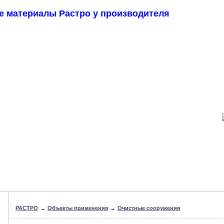
СТРОИТЕ
ДЛЯ ГИД
Контрактное
Проектировщикам
производство
О компании
Наши объекты
Контакты
РАСТРО
→
Объекты применения
→
Очистные сооружения