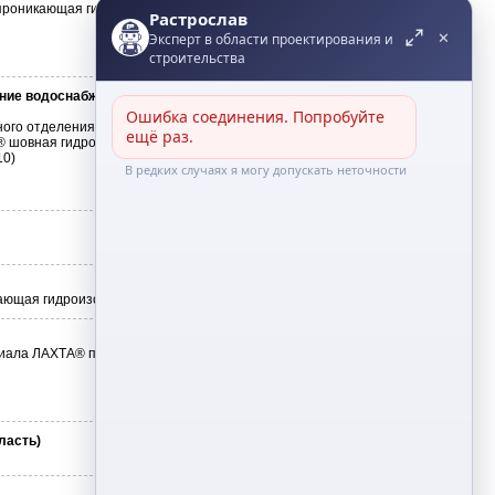
проникающая гидроизоляция, ЛАХТА® водяная
Растрослав
✕
Эксперт в области проектирования и
строительства
ние водоснабжения и водоотведения СП
Ошибка соединения. Попробуйте 
ого отделения от приемника ила, устранение
ещё раз.
А® шовная гидроизоляция, ЛАХТА®
10)
В редких случаях я могу допускать неточности
ающая гидроизоляция (2005)
риала ЛАХТА® проникающая гидроизоляция и
ласть)