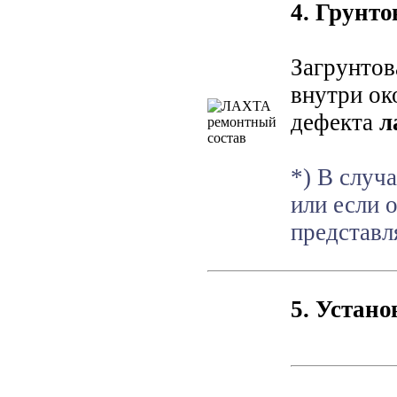
4. Грунт
Загрунтов
внутри ок
дефекта
л
*) В случ
или если 
представл
5. Устан