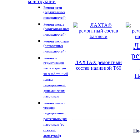
конструкций
Ремонт стен
(вертикальных
поверхностей)
Ремонт полов
(горизонтальных
поверхностей)
Ремонт потолков
Л
(потолочных
поверхностей)
р
Ремонт и
ЛАХТА® ремонтный
герметизация
состав наливной Т60
швов и трещин
н
железобетонной
плиты,
подверженной
динамическим
нагрузкам
Ремонт швов и
трещин,
подверженных
растягивающим
нагрузкам (со
стяжкой
По
арматурой)