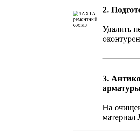
2. Подго
Удалить н
оконтурен
3. Антик
арматур
На очище
материал