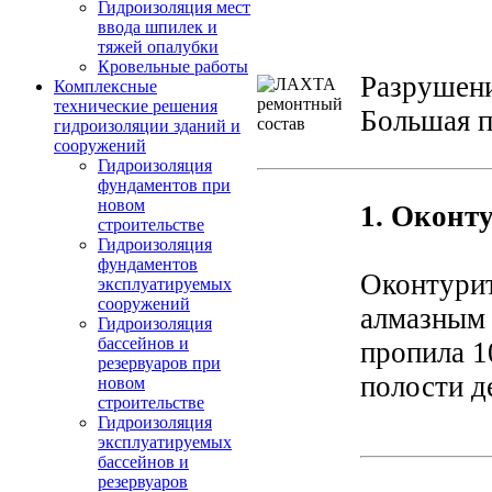
Гидроизоляция мест
ввода шпилек и
тяжей опалубки
Кровельные работы
Разрушени
Комплексные
технические решения
Большая п
гидроизоляции зданий и
сооружений
Гидроизоляция
фундаментов при
новом
1. Оконт
строительстве
Гидроизоляция
фундаментов
Оконтурит
эксплуатируемых
сооружений
алмазным 
Гидроизоляция
бассейнов и
пропила 1
резервуаров при
полости д
новом
строительстве
Гидроизоляция
эксплуатируемых
бассейнов и
резервуаров