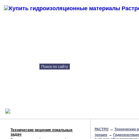
Каталог продукции
Контрактное
производство
Технические решения
Наши объекты
Консультация онлайн
РАСТРО
→
Технические 
Технические решения локальных
задач
трещин
→
Гидроизоляция