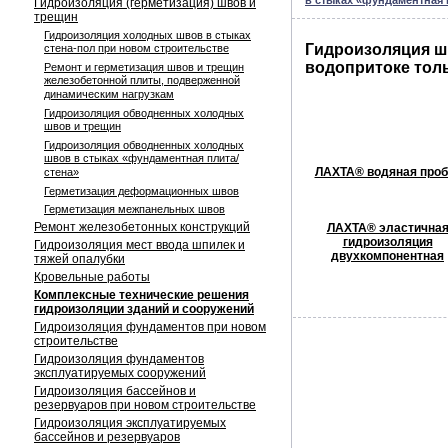
в стыках «фундаментная 
Гидроизоляция (герметизация) швов и
трещин
Гидроизоляция холодных швов в стыках
Гидроизоляция ш
стена-пол при новом строительстве
водопритоке тол
Ремонт и герметизация швов и трещин
железобетонной плиты, подверженной
динамическим нагрузкам
Гидроизоляция обводненных холодных
швов и трещин
Гидроизоляция обводненных холодных
швов в стыках «фундаментная плита/
ЛАХТА® водяная проб
стена»
Герметизация деформационных швов
Герметизация межпанельных швов
Ремонт железобетонных конструкций
ЛАХТА® эластична
гидроизоляция
Гидроизоляция мест ввода шпилек и
двухкомпонентная
тяжей опалубки
Кровельные работы
Комплексные технические решения
гидроизоляции зданий и сооружений
Гидроизоляция фундаментов при новом
строительстве
Гидроизоляция фундаментов
эксплуатируемых сооружений
Гидроизоляция бассейнов и
резервуаров при новом строительстве
Гидроизоляция эксплуатируемых
бассейнов и резервуаров