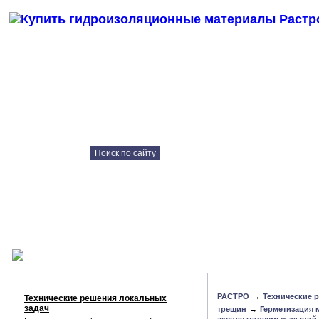
Каталог продукции
Контрактное
производство
Технические решения
Наши объекты
Консультация онлайн
РАСТРО
→
Технические 
Технические решения локальных
задач
трещин
→
Герметизация